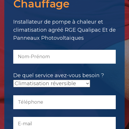
Chauffage
votre
message.
Il
Installateur de pompe à chaleur et
a
climatisation agréé RGE Qualipac Et de
été
Panneaux Photovoltaïques
envoyé.
De quel service avez-vous besoin ?