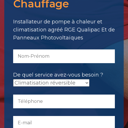
Chauffage
votre
message.
Il
Installateur de pompe à chaleur et
a
climatisation agréé RGE Qualipac Et de
été
Panneaux Photovoltaïques
envoyé.
De quel service avez-vous besoin ?