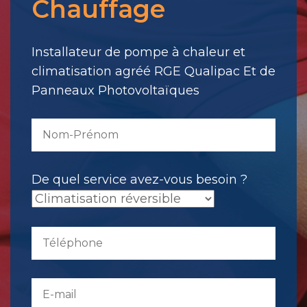
Chauffage
votre
message.
Il
Installateur de pompe à chaleur et
a
climatisation agréé RGE Qualipac Et de
été
Panneaux Photovoltaïques
envoyé.
De quel service avez-vous besoin ?