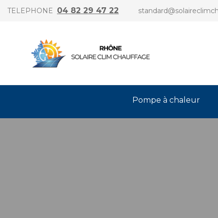
04 82 29 47 22
TELEPHONE
standard@solaireclimch
Pompe à chaleur