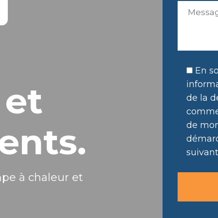
En so
informa
 et
de la d
commer
de mon 
ents.
démarc
suivant
mpe à chaleur et