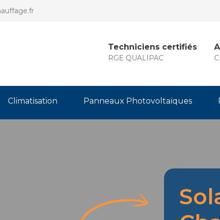
auffage.fr
Techniciens certifiés
A
RGE QUALIPAC
C
Climatisation
Panneaux Photovoltaïques
Sol
Merci
pour
votre