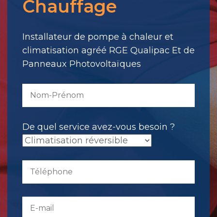
Chauffage
votre
message.
Il
Installateur de pompe à chaleur et
a
climatisation agréé RGE Qualipac Et de
été
Panneaux Photovoltaïques
envoyé.
De quel service avez-vous besoin ?