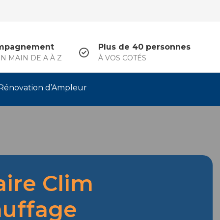
mpagnement
Plus de 40 personnes
N MAIN DE A À Z
À VOS COTÉS
Rénovation d’Ampleur
aire Clim
uffage
.