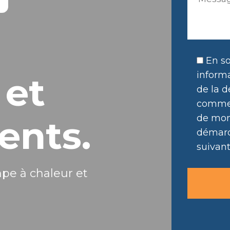
En so
informa
 et
de la d
commer
de mon 
ents.
démarc
suivant
mpe à chaleur et