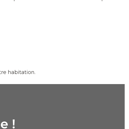
tre habitation.
e !